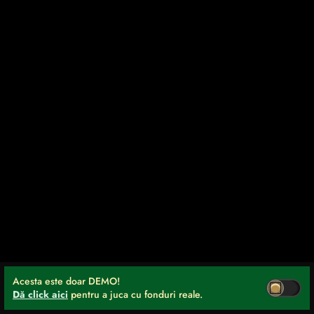
Acesta este doar DEMO!
Dă click aici
pentru a juca cu fonduri reale.