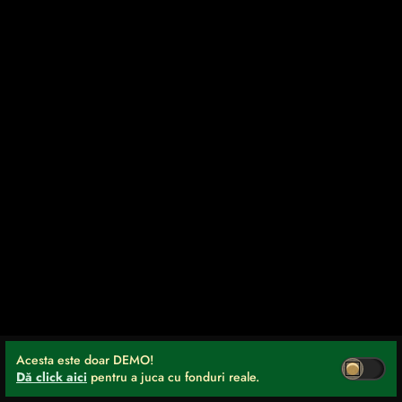
Acesta este doar DEMO!
Dă click aici
pentru a juca cu fonduri reale.