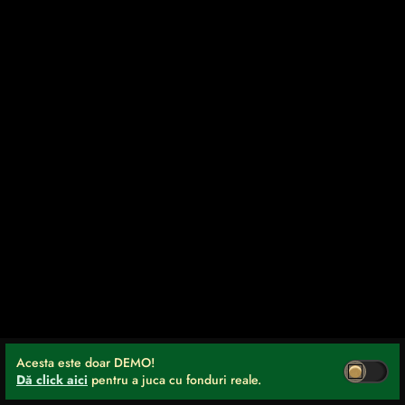
Acesta este doar DEMO!
Dă click aici
pentru a juca cu fonduri reale.