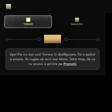
TURNEE
MAGAZIN
TURNEE
Ups! Fie nu mai sunt Turnee în desfășurare, fie a apărut
o eroare. Te rugăm să revii mai târziu. Între timp, de ce
nu arunci o privire pe
Promoții