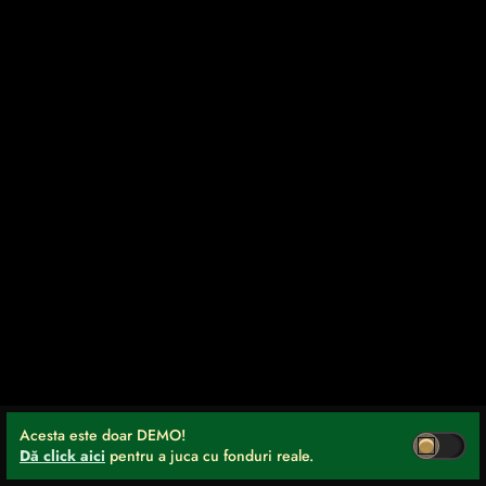
Acesta este doar DEMO!
Dă click aici
pentru a juca cu fonduri reale.