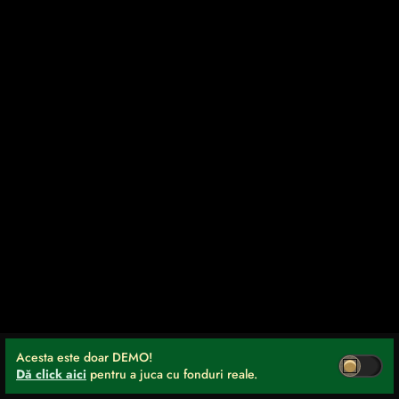
Acesta este doar DEMO!
Dă click aici
pentru a juca cu fonduri reale.