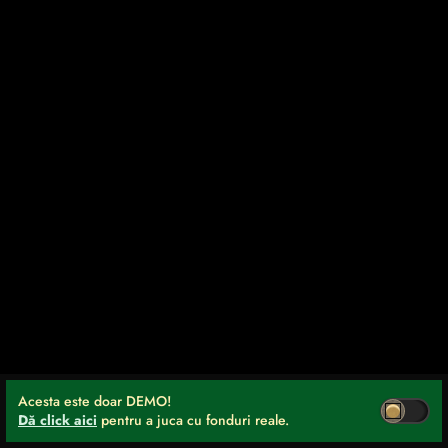
Acesta este doar DEMO!
Dă click aici
pentru a juca cu fonduri reale.