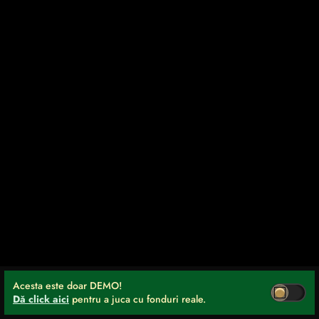
Acesta este doar DEMO!
Dă click aici
pentru a juca cu fonduri reale.