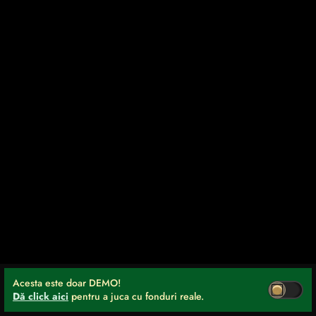
Acesta este doar DEMO!
Dă click aici
pentru a juca cu fonduri reale.