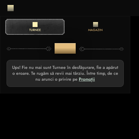
TURNEE
MAGAZIN
TURNEE
Ups! Fie nu mai sunt Turnee în desfășurare, fie a apărut
o eroare. Te rugăm să revii mai târziu. Între timp, de ce
nu arunci o privire pe
Promoții