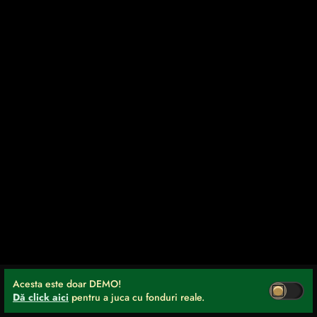
Acesta este doar DEMO!
Dă click aici
pentru a juca cu fonduri reale.