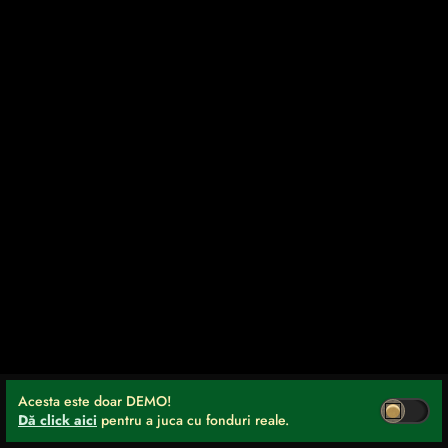
Acesta este doar DEMO!
Dă click aici
pentru a juca cu fonduri reale.