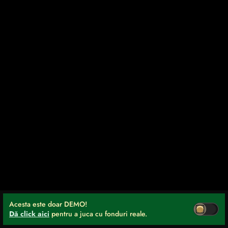
Acesta este doar DEMO!
Dă click aici
pentru a juca cu fonduri reale.