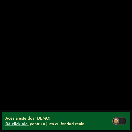
Acesta este doar DEMO!
Dă click aici
pentru a juca cu fonduri reale.