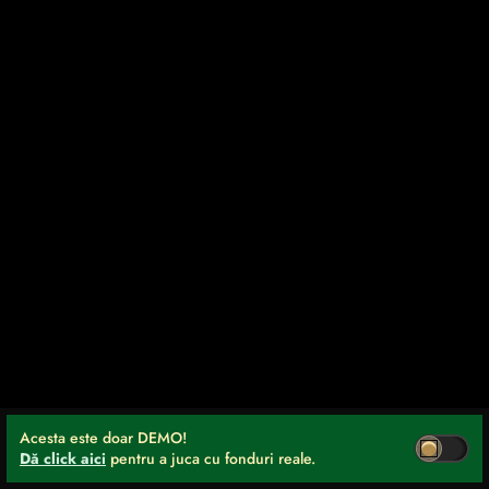
Acesta este doar DEMO!
Dă click aici
pentru a juca cu fonduri reale.