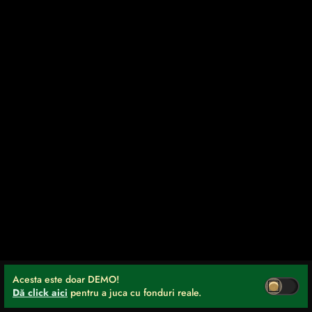
Acesta este doar DEMO!
Dă click aici
pentru a juca cu fonduri reale.