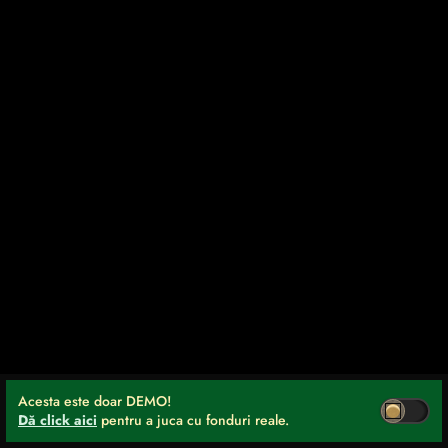
Acesta este doar DEMO!
Dă click aici
pentru a juca cu fonduri reale.