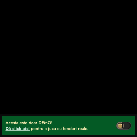
Acesta este doar DEMO!
Dă click aici
pentru a juca cu fonduri reale.