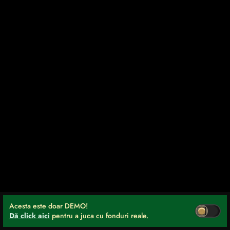
Acesta este doar DEMO!
Dă click aici
pentru a juca cu fonduri reale.