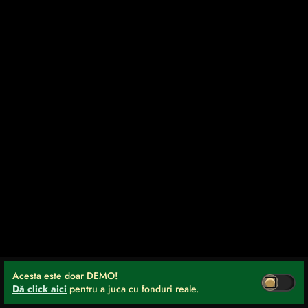
Acesta este doar DEMO!
Dă click aici
pentru a juca cu fonduri reale.