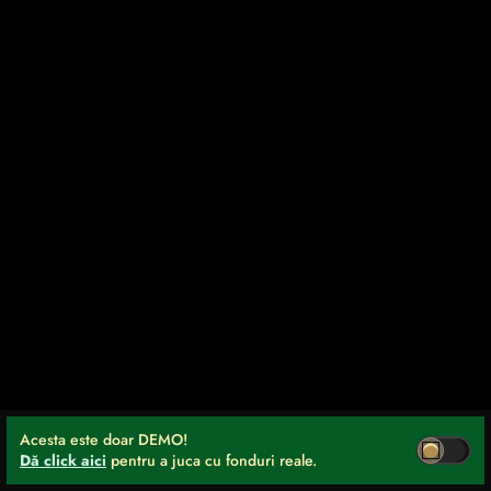
Acesta este doar DEMO!
Dă click aici
pentru a juca cu fonduri reale.