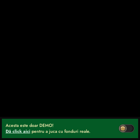
Acesta este doar DEMO!
Dă click aici
pentru a juca cu fonduri reale.