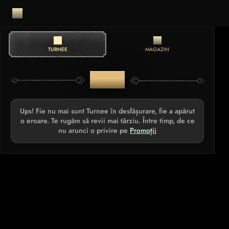
TURNEE
MAGAZIN
TURNEE
Ups! Fie nu mai sunt Turnee în desfășurare, fie a apărut
o eroare. Te rugăm să revii mai târziu. Între timp, de ce
nu arunci o privire pe
Promoții