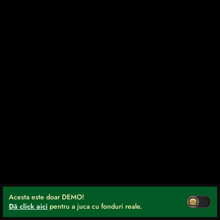
Acesta este doar DEMO!
Dă click aici
pentru a juca cu fonduri reale.