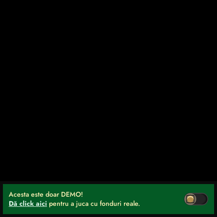
Acesta este doar DEMO!
Dă click aici
pentru a juca cu fonduri reale.