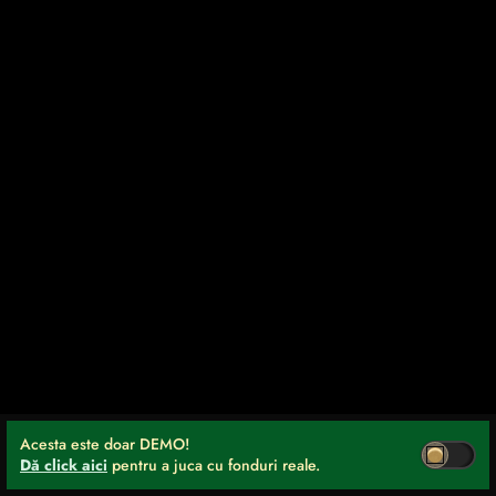
Acesta este doar DEMO!
Dă click aici
pentru a juca cu fonduri reale.