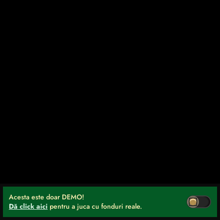
Acesta este doar DEMO!
Dă click aici
pentru a juca cu fonduri reale.