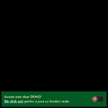
Acesta este doar DEMO!
Dă click aici
pentru a juca cu fonduri reale.