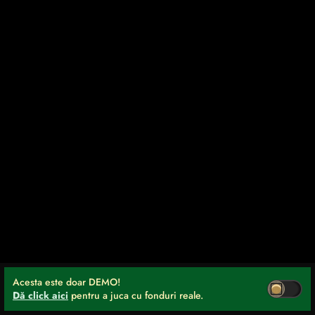
Acesta este doar DEMO!
Dă click aici
pentru a juca cu fonduri reale.