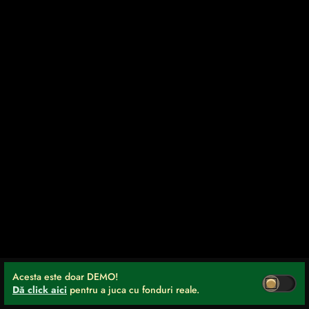
Acesta este doar DEMO!
Dă click aici
pentru a juca cu fonduri reale.