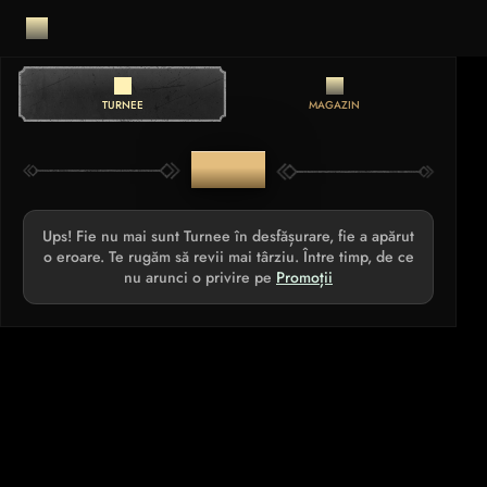
TURNEE
MAGAZIN
TURNEE
Ups! Fie nu mai sunt Turnee în desfășurare, fie a apărut
o eroare. Te rugăm să revii mai târziu. Între timp, de ce
nu arunci o privire pe
Promoții