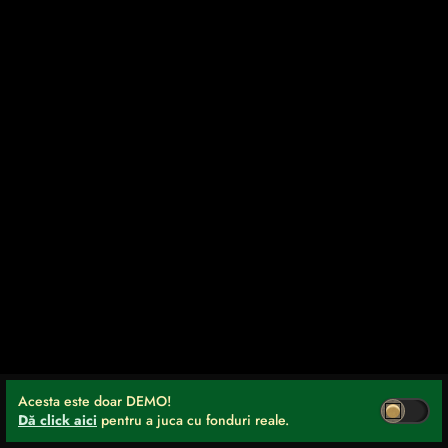
Acesta este doar DEMO!
Dă click aici
pentru a juca cu fonduri reale.