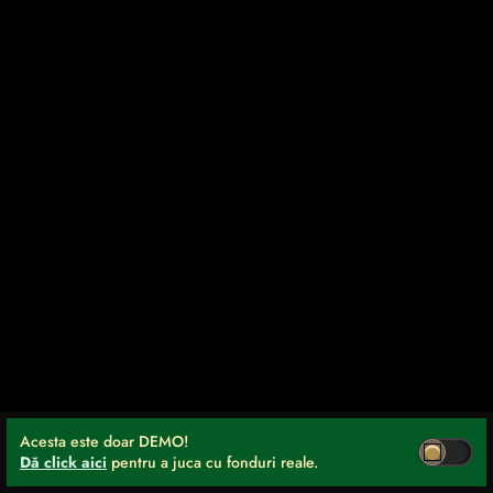
Acesta este doar DEMO!
Dă click aici
pentru a juca cu fonduri reale.