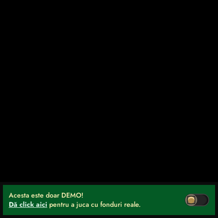
Acesta este doar DEMO!
Dă click aici
pentru a juca cu fonduri reale.