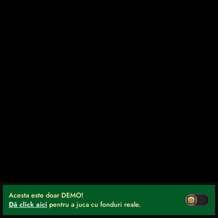
Acesta este doar DEMO!
Dă click aici
pentru a juca cu fonduri reale.