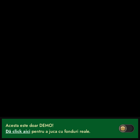
Acesta este doar DEMO!
Dă click aici
pentru a juca cu fonduri reale.