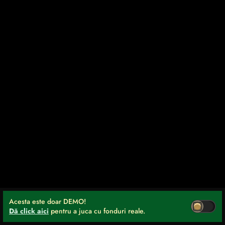
Acesta este doar DEMO!
Dă click aici
pentru a juca cu fonduri reale.