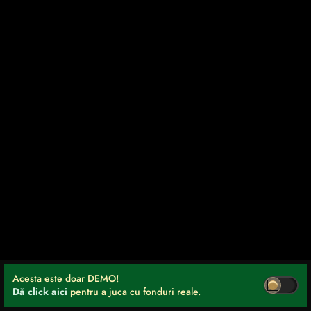
Acesta este doar DEMO!
Dă click aici
pentru a juca cu fonduri reale.