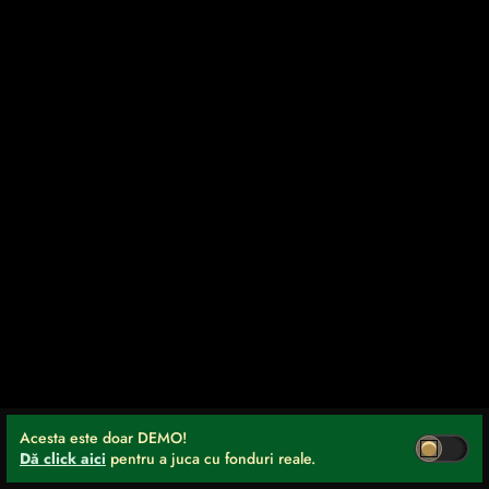
Acesta este doar DEMO!
Dă click aici
pentru a juca cu fonduri reale.