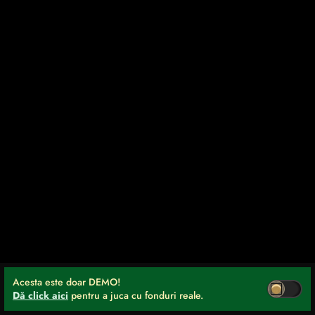
Acesta este doar DEMO!
Dă click aici
pentru a juca cu fonduri reale.