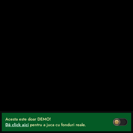
Acesta este doar DEMO!
Dă click aici
pentru a juca cu fonduri reale.