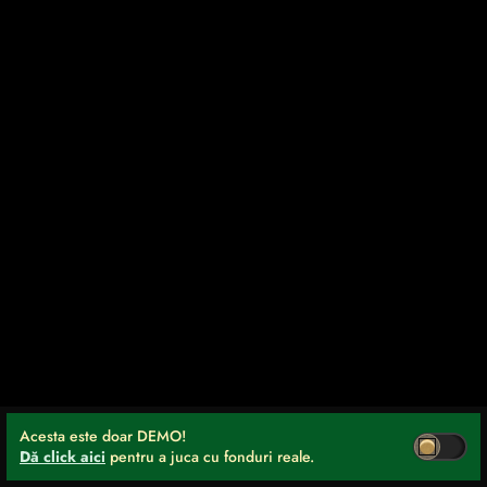
Acesta este doar DEMO!
Dă click aici
pentru a juca cu fonduri reale.