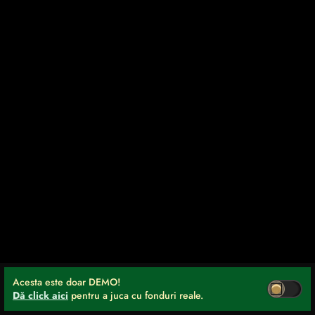
Acesta este doar DEMO!
Dă click aici
pentru a juca cu fonduri reale.