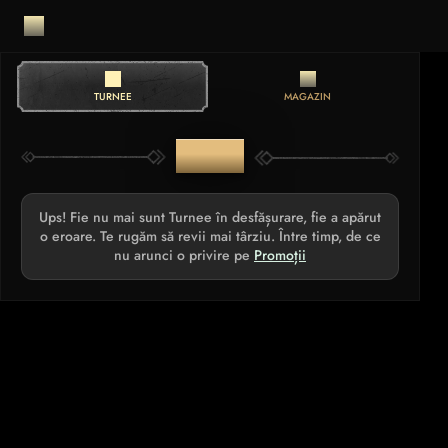
TURNEE
MAGAZIN
TURNEE
Ups! Fie nu mai sunt Turnee în desfășurare, fie a apărut
o eroare. Te rugăm să revii mai târziu. Între timp, de ce
nu arunci o privire pe
Promoții