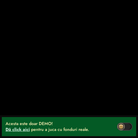
Acesta este doar DEMO!
Dă click aici
pentru a juca cu fonduri reale.