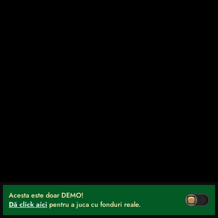
Acesta este doar DEMO!
Dă click aici
pentru a juca cu fonduri reale.