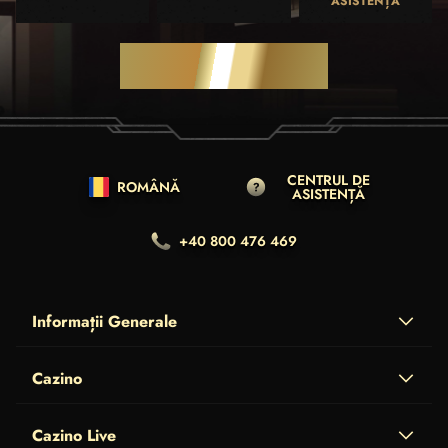
ASISTENȚĂ
PAGINA PRINCIPALĂ
CENTRUL DE
ROMÂNĂ
ASISTENȚĂ
+40 800 476 469
Informații Generale
Cazino
Cazino Live