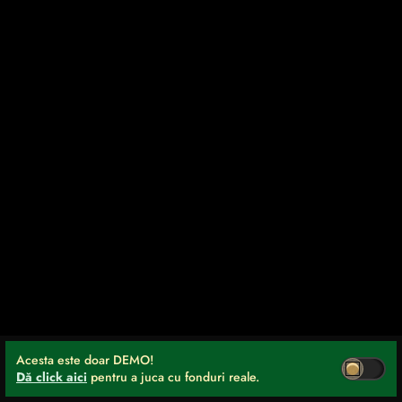
Acesta este doar DEMO!
Dă click aici
pentru a juca cu fonduri reale.