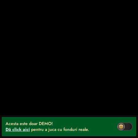
Acesta este doar DEMO!
Dă click aici
pentru a juca cu fonduri reale.