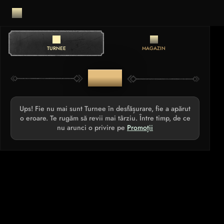
TURNEE
MAGAZIN
TURNEE
Ups! Fie nu mai sunt Turnee în desfășurare, fie a apărut
o eroare. Te rugăm să revii mai târziu. Între timp, de ce
nu arunci o privire pe
Promoții